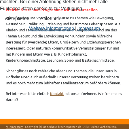
möchten. Bei einer Ablehnung stehen nicht mehr alle
Funktionalitäten der Seite zur Verfügung.
Welche Kurse und Programme wir uns vorstellen
Wir wünschen uns Vorträge und Kurse zu Themen wie Bewegung,
Akzeptieren
Ablehnen
Gesundheit, Ernährung, Erziehung und bestimmte Lebensphasen. Als
Weitere Informationen
|
Impressum
Kinder- und Familienhaus sind wir an allen Angeboten rund um das
Thema Geburt und die Entwicklung von Kindern sowie hilfreiche
Beratung für (werdende) Eltern, Großeltern und Erziehungspersonen
interessiert. Oder natürlich kommunikative Veranstaltungen für und
mit Kindern und Eltern wie z. B. Kinderflohmarkt,
Kinderkinonachmittage, Lesungen, Spiel- und Bastelnachmittage.
Sicher gibt es noch zahlreiche Ideen und Themen, die unser Haus in
Hofheim Nord auch außerhalb unserer Betreuungszeiten bereichern
und es noch mehr zum lebhaften Familienzentrum befördern können.
Bei Interesse bitte einfach
Kontakt
mit uns aufnehmen. Wir freuen uns
darauf!
// Impressum
Copyright (c) kinderhaus-frechespatzen.de - Alle Rechte vorbehalten.