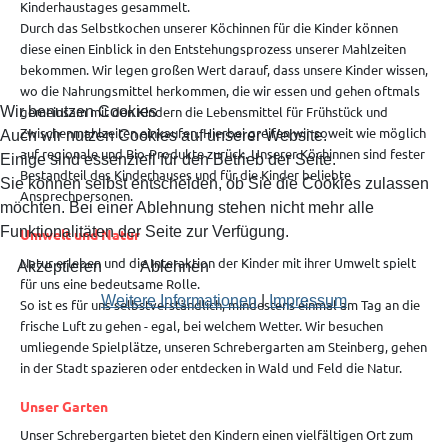
Kinderhaustages gesammelt.
Durch das Selbstkochen unserer Köchinnen für die Kinder können
diese einen Einblick in den Entstehungsprozess unserer Mahlzeiten
bekommen. Wir legen großen Wert darauf, dass unsere Kinder wissen,
wo die Nahrungsmittel herkommen, die wir essen und gehen oftmals
Wir benutzen Cookies
gemeinsam mit den Kindern die Lebensmittel für Frühstück und
Zwischenmahlzeiten einkaufen. Hierbei greifen wir soweit wie möglich
Auch wir nutzen Cookies auf unserer Website.
auf regionale und Bio-Produkte zurück. Unserer Köchinnen sind fester
Einige sind essenziell für den Betrieb der Seite.
Bestandteil des Kinderhauses und für die Kinder beliebte
Sie können selbst entscheiden, ob Sie die Cookies zulassen
Ansprechpersonen.
möchten. Bei einer Ablehnung stehen nicht mehr alle
Funktionalitäten der Seite zur Verfügung.
Umwelt und Natur
Natur erleben und die Interaktion der Kinder mit ihrer Umwelt spielt
Akzeptieren
Ablehnen
für uns eine bedeutsame Rolle.
Weitere Informationen
|
Impressum
So ist es für uns selbstverständlich, mindestens einmal am Tag an die
frische Luft zu gehen - egal, bei welchem Wetter. Wir besuchen
umliegende Spielplätze, unseren Schrebergarten am Steinberg, gehen
in der Stadt spazieren oder entdecken in Wald und Feld die Natur.
Unser Garten
Unser Schrebergarten bietet den Kindern einen vielfältigen Ort zum